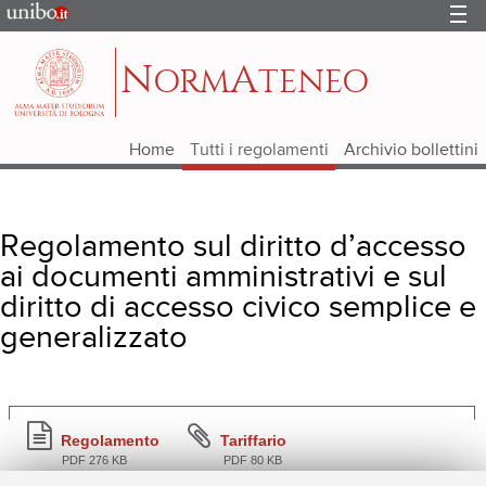
Portale
d'Ateneo
N
A
ORM
TENEO
Home
Tutti i regolamenti
Archivio bollettini
Regolamento sul diritto d’accesso
ai documenti amministrativi e sul
diritto di accesso civico semplice e
generalizzato
Regolamento
Tariffario
PDF 276 KB
PDF 80 KB