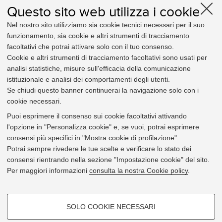
In vigore dal:
27/12/2024
Questo sito web utilizza i cookie
Testo aggiornato al:
27/12/2024
Nel nostro sito utilizziamo sia cookie tecnici necessari per il suo
funzionamento, sia cookie e altri strumenti di tracciamento
Decreto Rettorale
n° 2343 del 10/12/2024
facoltativi che potrai attivare solo con il tuo consenso.
Albo online
n° 1736 del 12/12/2024
Cookie e altri strumenti di tracciamento facoltativi sono usati per
analisi statistiche, misure sull'efficacia della comunicazione
Tipologia:
istituzionale e analisi dei comportamenti degli utenti.
di Ateneo
Se chiudi questo banner continuerai la navigazione solo con i
Relativo a:
cookie necessari.
Amministrazione
Organizzazione
Personale
Puoi esprimere il consenso sui cookie facoltativi attivando
Procedimento amministrativo e privacy
l'opzione in "Personalizza cookie" e, se vuoi, potrai esprimere
Utile per:
consensi più specifici in "Mostra cookie di profilazione".
Studente
Docente
Personale Tecnico-amministrativo
Impresa e altri soggetti terzi
Organi e strutture
Potrai sempre rivedere le tue scelte e verificare lo stato dei
consensi rientrando nella sezione "Impostazione cookie" del sito.
Per maggiori informazioni
consulta la nostra Cookie policy
.
Per informazioni
COOKIE DI PROFILAZIONE -
SOLO COOKIE NECESSARI
SSRD - Staff Rettore e Direttore Generale
FACOLTATIVI