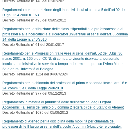
Decreto Rettorale n° 148 del 02/02/2021
Regolamento per la ripartizione degli incentivi di cui al comma 5 dell’art.92 del
D.lgs. 12.4.2006 n. 163
Decreto Rettorale n° 495 del 09/05/2012
Regolamento per l’attribuzione delle classi stipendiali alle professoresse e ai
professori e alle ricercatrici e ai ricercatori universitari ai sensi dell’art. 6, comma
14, della Legge n. 240/2010
Decreto Rettorale n° 61 del 20/01/2017
Regolamento per le Progressioni tra le Aree ai sensi dell’art. 52 del D.lgs. 30
marzo 2001, n. 165 e del CCNL di comparto vigente riservate al personale
tecnico amministrativo in servizio a tempo indeterminato presso l’Alma Mater
Studiorum Università di Bologna
Decreto Rettorale n° 1124 del 04/07/2024
Regolamento per la chiamata dei professori di prima e seconda fascia, artt.18 e
24, commi 5 e 6 della Legge 240/2010
Decreto Rettorale n° 977 del 09/12/2013
Regolamento in materia di pubblicità delle deliberazioni degli Organi
Accademici (ai sensi dell'articolo 3 comma 2 lettera b) dello Statuto di Ateneo)
Decreto Rettorale n° 1035 del 05/09/2012
Regolamento di Ateneo per la disciplina della mobilità per chiamata dei
professori di I e II fascia ai sensi dell'articolo 7, commi 5-bis, 5-ter e 5-quater,