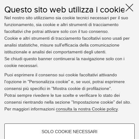
Relativi a:
Questo sito web utilizza i cookie
Amministrazione
Nel nostro sito utilizziamo sia cookie tecnici necessari per il suo
Didattica e diritto allo studio
funzionamento, sia cookie e altri strumenti di tracciamento
Elezioni
facoltativi che potrai attivare solo con il tuo consenso.
Organizzazione
Cookie e altri strumenti di tracciamento facoltativi sono usati per
Personale
analisi statistiche, misure sull'efficacia della comunicazione
Procedimento amministrativo e privacy
istituzionale e analisi dei comportamenti degli utenti.
Ricerca
Se chiudi questo banner continuerai la navigazione solo con i
cookie necessari.
Utili per:
Puoi esprimere il consenso sui cookie facoltativi attivando
Studente
l'opzione in "Personalizza cookie" e, se vuoi, potrai esprimere
Docente
consensi più specifici in "Mostra cookie di profilazione".
Personale Tecnico-amministrativo
Potrai sempre rivedere le tue scelte e verificare lo stato dei
Impresa e altri soggetti terzi
consensi rientrando nella sezione "Impostazione cookie" del sito.
Organi e strutture
Per maggiori informazioni
consulta la nostra Cookie policy
.
COOKIE DI PROFILAZIONE -
Avvertenza:
Si ricorda che i testi consultabili e scaricabili online su questo sito non
SOLO COOKIE NECESSARI
hanno carattere di ufficialità, in quanto il testo normativo ufficiale è unicamente
FACOLTATIVI
quello pubblicato a mezzo stampa sul Bollettino ufficiale, salvo che non sia