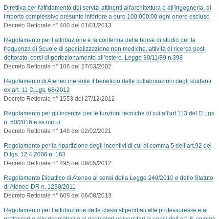
Direttiva per l'affidamento dei servizi attinenti all'architettura e all'ingegneria, di
importo complessivo presunto inferiore a euro 100.000,00 ogni onere escluso
Decreto Rettorale n° 400 del 01/01/2013
Regolamento per l’attribuzione e la conferma delle borse di studio per la
frequenza di Scuole di specializzazione non mediche, attività di ricerca post-
dottorato, corsi di perfezionamento all’estero. Legge 30/11/89 n.398
Decreto Rettorale n° 106 del 27/03/2002
Regolamento di Ateneo inerente il beneficio delle collaborazioni degli studenti
ex art. 11 D.Lgs. 68/2012
Decreto Rettorale n° 1553 del 27/12/2012
Regolamento per gli incentivi per le funzioni tecniche di cui all'art.113 del D.Lgs.
n. 50/2016 e ss.mm.ii.
Decreto Rettorale n° 148 del 02/02/2021
Regolamento per la ripartizione degli incentivi di cui al comma 5 dell’art.92 del
D.lgs. 12.4.2006 n. 163
Decreto Rettorale n° 495 del 09/05/2012
Regolamento Didattico di Ateneo ai sensi della Legge 240/2010 e dello Statuto
di Ateneo-DR n. 1230/2011
Decreto Rettorale n° 609 del 06/08/2013
Regolamento per l’attribuzione delle classi stipendiali alle professoresse e ai
professori e alle ricercatrici e ai ricercatori universitari ai sensi dell’art. 6, comma