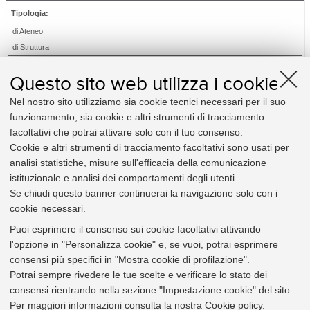
Tipologia:
di Ateneo
di Struttura
Relativi a:
Questo sito web utilizza i cookie
Amministrazione
Nel nostro sito utilizziamo sia cookie tecnici necessari per il suo
Didattica e diritto allo studio
funzionamento, sia cookie e altri strumenti di tracciamento
Elezioni
facoltativi che potrai attivare solo con il tuo consenso.
Organizzazione
Cookie e altri strumenti di tracciamento facoltativi sono usati per
Personale
analisi statistiche, misure sull'efficacia della comunicazione
Procedimento amministrativo e privacy
istituzionale e analisi dei comportamenti degli utenti.
Ricerca
Se chiudi questo banner continuerai la navigazione solo con i
cookie necessari.
Utili per:
Puoi esprimere il consenso sui cookie facoltativi attivando
Studente
l'opzione in "Personalizza cookie" e, se vuoi, potrai esprimere
Docente
consensi più specifici in "Mostra cookie di profilazione".
Personale Tecnico-amministrativo
Potrai sempre rivedere le tue scelte e verificare lo stato dei
Impresa e altri soggetti terzi
consensi rientrando nella sezione "Impostazione cookie" del sito.
Organi e strutture
Per maggiori informazioni
consulta la nostra Cookie policy
.