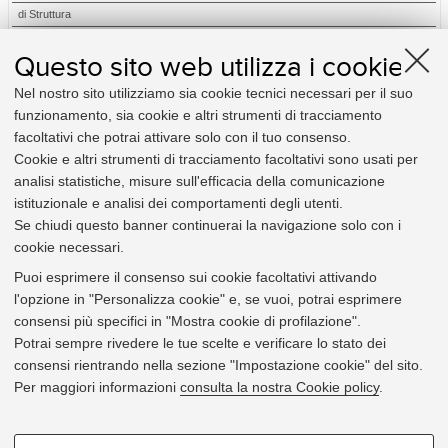
di Struttura
Relativi a:
Questo sito web utilizza i cookie
Amministrazione
Nel nostro sito utilizziamo sia cookie tecnici necessari per il suo
Didattica e diritto allo studio
funzionamento, sia cookie e altri strumenti di tracciamento
Elezioni
facoltativi che potrai attivare solo con il tuo consenso.
Organizzazione
Cookie e altri strumenti di tracciamento facoltativi sono usati per
Personale
analisi statistiche, misure sull'efficacia della comunicazione
Procedimento amministrativo e privacy
istituzionale e analisi dei comportamenti degli utenti.
Ricerca
Se chiudi questo banner continuerai la navigazione solo con i
cookie necessari.
Utili per:
Puoi esprimere il consenso sui cookie facoltativi attivando
Studente
l'opzione in "Personalizza cookie" e, se vuoi, potrai esprimere
Docente
consensi più specifici in "Mostra cookie di profilazione".
Personale Tecnico-amministrativo
Potrai sempre rivedere le tue scelte e verificare lo stato dei
Impresa e altri soggetti terzi
consensi rientrando nella sezione "Impostazione cookie" del sito.
Organi e strutture
Per maggiori informazioni
consulta la nostra Cookie policy
.
COOKIE DI PROFILAZIONE -
Avvertenza:
Si ricorda che i testi consultabili e scaricabili online su questo sito non