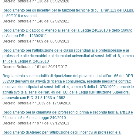
Decreto Rettorale n° 136 del 05/02/2020
Regolamento per gli incentivi per le funzioni tecniche di cui all'art.113 del D.Lgs.
n. 50/2016 e ss.mm.ii.
Decreto Rettorale n° 148 del 02/02/2021
Regolamento Didattico di Ateneo ai sensi della Legge 240/2010 e dello Statuto
di Ateneo-DR n. 1230/2011
Decreto Rettorale n° 609 del 06/08/2013
Regolamento per l’attribuzione delle classi stipendiali alle professoresse e ai
professori e alle ricercatrici e ai ricercatori universitari ai sensi dell’art. 6, comma
14, della Legge n. 240/2010
Decreto Rettorale n° 61 del 20/01/2017
Regolamento sulle modalità di ripartizione dei proventi di cui all’art. 66 del DPR
382/80 derivanti da attività di ricerca e consulenza, eseguite mediante contratti
e convenzioni stipulati ai sensi dell’art. 4, comma 5 della L. 370/1999, nonché le
attività svolte ai sensi dell'art. 49 del T.U. delle Leggi sull'Istruzione Superiore,
approvate con R.D. 31.8.1933 n. 1592.
Decreto Rettorale n° 1039 del 17/09/2010
Regolamento per la chiamata dei professori di prima e seconda fascia, artt.18 e
24, commi 5 e 6 della Legge 240/2010
Decreto Rettorale n° 977 del 09/12/2013
Regolamento di Ateneo per l'attribuzione degli incentivi ai professori e ai