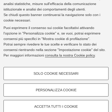
analisi statistiche, misure sull'efficacia della comunicazione
Bollettino Ufficiale
n° 186 del 15/12/2011
istituzionale e analisi dei comportamenti degli utenti.
Se chiudi questo banner continuerai la navigazione solo con i
Tipologia:
cookie necessari.
di Ateneo
Puoi esprimere il consenso sui cookie facoltativi attivando
Relativo a:
Personale
l'opzione in "Personalizza cookie" e, se vuoi, potrai esprimere
consensi più specifici in "Mostra cookie di profilazione".
Utile per:
Docente
Personale Tecnico-amministrativo
Potrai sempre rivedere le tue scelte e verificare lo stato dei
consensi rientrando nella sezione "Impostazione cookie" del sito.
Per maggiori informazioni
consulta la nostra Cookie policy
.
Per informazioni
COOKIE DI PROFILAZIONE -
SOLO COOKIE NECESSARI
APOS - Area del Personale
FACOLTATIVI
Si tratta di cookie utilizzati per analizzare le caratteristiche della
Vedi tutti i regolamenti di APOS
navigazione degli utenti, creare profili in base al loro comportamento sul
PERSONALIZZA COOKIE
sito, per analisi di marketing.
Mostra cookie di profilazione
ACCETTA TUTTI I COOKIE
©Copyright 2024 - ALMA MATER STUDIORUM - Università di Bologna - Via
Google/Youtube Video
Zamboni, 33 - 40126 Bologna - PI:
01131710376
- CF:
80007010376