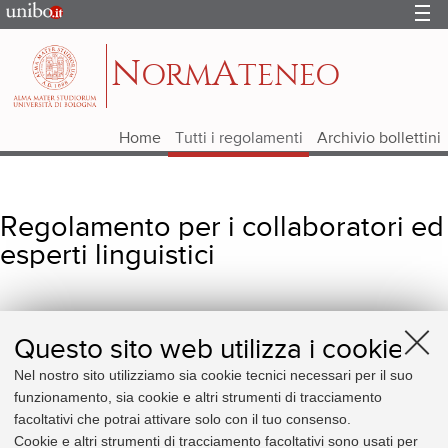
Portale
d'Ateneo
N
A
ORM
TENEO
Home
Tutti i regolamenti
Archivio bollettini
Regolamento per i collaboratori ed
esperti linguistici
Questo sito web utilizza i cookie
Regolamento
PDF 46 KB
Nel nostro sito utilizziamo sia cookie tecnici necessari per il suo
funzionamento, sia cookie e altri strumenti di tracciamento
In vigore dal:
16/12/2011
facoltativi che potrai attivare solo con il tuo consenso.
Decreto Rettorale
n° 1145 del 30/11/2011
Cookie e altri strumenti di tracciamento facoltativi sono usati per