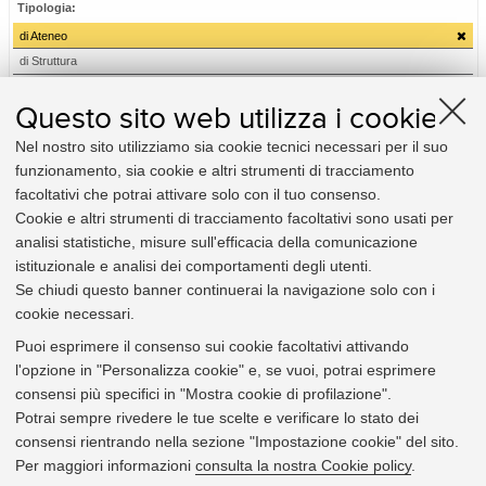
Tipologia:
di Ateneo
di Struttura
Relativi a:
Questo sito web utilizza i cookie
Amministrazione
Nel nostro sito utilizziamo sia cookie tecnici necessari per il suo
Didattica e diritto allo studio
funzionamento, sia cookie e altri strumenti di tracciamento
Elezioni
facoltativi che potrai attivare solo con il tuo consenso.
Organizzazione
Cookie e altri strumenti di tracciamento facoltativi sono usati per
Personale
analisi statistiche, misure sull'efficacia della comunicazione
Procedimento amministrativo e privacy
istituzionale e analisi dei comportamenti degli utenti.
Ricerca
Se chiudi questo banner continuerai la navigazione solo con i
cookie necessari.
Utili per:
Puoi esprimere il consenso sui cookie facoltativi attivando
Studente
l'opzione in "Personalizza cookie" e, se vuoi, potrai esprimere
Docente
consensi più specifici in "Mostra cookie di profilazione".
Personale Tecnico-amministrativo
Potrai sempre rivedere le tue scelte e verificare lo stato dei
Impresa e altri soggetti terzi
consensi rientrando nella sezione "Impostazione cookie" del sito.
Organi e strutture
Per maggiori informazioni
consulta la nostra Cookie policy
.