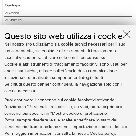
Tipologia:
di Ateneo
di Struttura
Relativi a:
Questo sito web utilizza i cookie
Amministrazione
Nel nostro sito utilizziamo sia cookie tecnici necessari per il suo
Didattica e diritto allo studio
funzionamento, sia cookie e altri strumenti di tracciamento
Elezioni
facoltativi che potrai attivare solo con il tuo consenso.
Organizzazione
Cookie e altri strumenti di tracciamento facoltativi sono usati per
Personale
analisi statistiche, misure sull'efficacia della comunicazione
Procedimento amministrativo e privacy
istituzionale e analisi dei comportamenti degli utenti.
Ricerca
Se chiudi questo banner continuerai la navigazione solo con i
cookie necessari.
Utili per:
Puoi esprimere il consenso sui cookie facoltativi attivando
Studente
l'opzione in "Personalizza cookie" e, se vuoi, potrai esprimere
Docente
consensi più specifici in "Mostra cookie di profilazione".
Personale Tecnico-amministrativo
Potrai sempre rivedere le tue scelte e verificare lo stato dei
Impresa e altri soggetti terzi
consensi rientrando nella sezione "Impostazione cookie" del sito.
Organi e strutture
Per maggiori informazioni
consulta la nostra Cookie policy
.