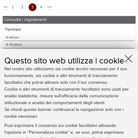
<<
1
2
3
4
>>
Consulta i regolamenti
Tipologia:
di Ateneo
di Struttura
Relativi a:
Questo sito web utilizza i cookie
Amministrazione
Nel nostro sito utilizziamo sia cookie tecnici necessari per il suo
Didattica e diritto allo studio
funzionamento, sia cookie e altri strumenti di tracciamento
Elezioni
facoltativi che potrai attivare solo con il tuo consenso.
Organizzazione
Cookie e altri strumenti di tracciamento facoltativi sono usati per
Personale
analisi statistiche, misure sull'efficacia della comunicazione
Procedimento amministrativo e privacy
istituzionale e analisi dei comportamenti degli utenti.
Ricerca
Se chiudi questo banner continuerai la navigazione solo con i
cookie necessari.
Utili per:
Puoi esprimere il consenso sui cookie facoltativi attivando
Studente
l'opzione in "Personalizza cookie" e, se vuoi, potrai esprimere
Docente