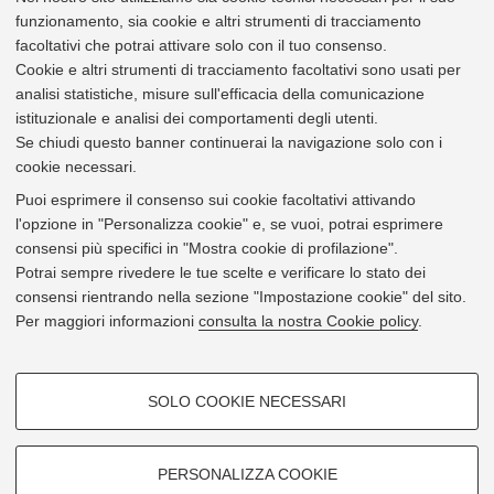
Didattica e diritto allo studio
funzionamento, sia cookie e altri strumenti di tracciamento
Elezioni
facoltativi che potrai attivare solo con il tuo consenso.
Organizzazione
Cookie e altri strumenti di tracciamento facoltativi sono usati per
Personale
analisi statistiche, misure sull'efficacia della comunicazione
Procedimento amministrativo e privacy
istituzionale e analisi dei comportamenti degli utenti.
Ricerca
Se chiudi questo banner continuerai la navigazione solo con i
cookie necessari.
Utili per:
Puoi esprimere il consenso sui cookie facoltativi attivando
Studente
l'opzione in "Personalizza cookie" e, se vuoi, potrai esprimere
Docente
consensi più specifici in "Mostra cookie di profilazione".
Personale Tecnico-amministrativo
Potrai sempre rivedere le tue scelte e verificare lo stato dei
Impresa e altri soggetti terzi
consensi rientrando nella sezione "Impostazione cookie" del sito.
Organi e strutture
Per maggiori informazioni
consulta la nostra Cookie policy
.
COOKIE DI PROFILAZIONE -
Avvertenza:
Si ricorda che i testi consultabili e scaricabili online su questo sito non
SOLO COOKIE NECESSARI
hanno carattere di ufficialità, in quanto il testo normativo ufficiale è unicamente
FACOLTATIVI
quello pubblicato a mezzo stampa sul Bollettino ufficiale, salvo che non sia
diversamente stabilito.
Si tratta di cookie utilizzati per analizzare le caratteristiche della
navigazione degli utenti, creare profili in base al loro comportamento sul
PERSONALIZZA COOKIE
sito, per analisi di marketing.