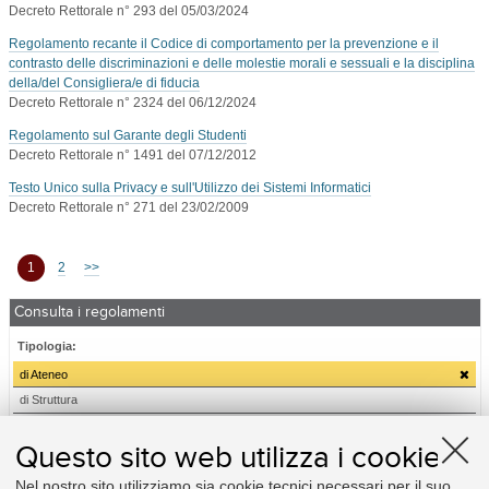
Decreto Rettorale n° 293 del 05/03/2024
Regolamento recante il Codice di comportamento per la prevenzione e il
contrasto delle discriminazioni e delle molestie morali e sessuali e la disciplina
della/del Consigliera/e di fiducia
Decreto Rettorale n° 2324 del 06/12/2024
Regolamento sul Garante degli Studenti
Decreto Rettorale n° 1491 del 07/12/2012
Testo Unico sulla Privacy e sull'Utilizzo dei Sistemi Informatici
Decreto Rettorale n° 271 del 23/02/2009
1
2
>>
Consulta i regolamenti
Tipologia:
di Ateneo
di Struttura
Relativi a:
Questo sito web utilizza i cookie
Amministrazione
Nel nostro sito utilizziamo sia cookie tecnici necessari per il suo