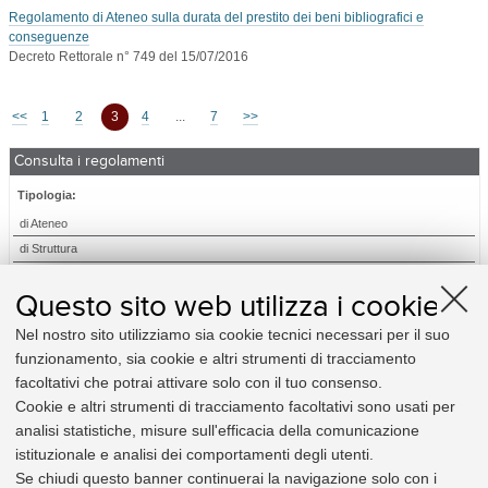
Regolamento di Ateneo sulla durata del prestito dei beni bibliografici e
conseguenze
Decreto Rettorale n° 749 del 15/07/2016
<<
1
2
3
4
...
7
>>
Consulta i regolamenti
Tipologia:
di Ateneo
di Struttura
Relativi a:
Questo sito web utilizza i cookie
Amministrazione
Nel nostro sito utilizziamo sia cookie tecnici necessari per il suo
Didattica e diritto allo studio
funzionamento, sia cookie e altri strumenti di tracciamento
Elezioni
facoltativi che potrai attivare solo con il tuo consenso.
Organizzazione
Cookie e altri strumenti di tracciamento facoltativi sono usati per
Personale
analisi statistiche, misure sull'efficacia della comunicazione
Procedimento amministrativo e privacy
istituzionale e analisi dei comportamenti degli utenti.
Ricerca
Se chiudi questo banner continuerai la navigazione solo con i