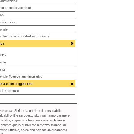
nistrazione
tica e diritto allo studio
oni
nizzazione
onale
edimento amministrativo e privacy
rca
 per:
ente
ente
onale Tecnico-amministrativo
sa e altri soggetti terzi
ni e strutture
ertenza:
Si ricorda che i testi consultabili e
ricabili online su questo sito non hanno carattere
fficialità, in quanto il testo normativo ufficiale è
camente quello pubblicato a mezzo stampa sul
lettino ufficiale, salvo che non sia diversamente