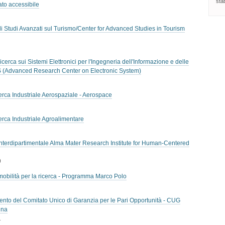
stab
mato accessibile
 Studi Avanzati sul Turismo/Center for Advanced Studies in Tourism
rca sui Sistemi Elettronici per l'Ingegneria dell'Informazione e delle
S (Advanced Research Center on Electronic System)
rca Industriale Aerospaziale - Aerospace
rca Industriale Agroalimentare
nterdipartimentale Alma Mater Research Institute for Human-Centered
9
 mobilità per la ricerca - Programma Marco Polo
ento del Comitato Unico di Garanzia per le Pari Opportunità - CUG
gna
1