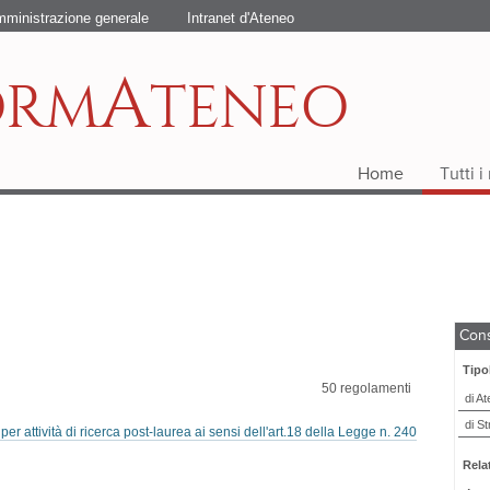
ministrazione generale
Intranet d'Ateneo
A
ORM
TENEO
Home
Tutti 
Cons
Tipo
50
regolamenti
di A
di St
per attività di ricerca post-laurea ai sensi dell'art.18 della Legge n. 240
Relat