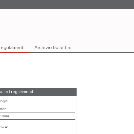
i regolamenti
Archivio bollettini
ulta i regolamenti
logia:
teneo
ruttura
ivi a: