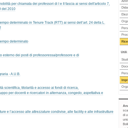
Ammi
lità per chiamata dei professori di I e II fascia ai sensi dell'articolo 7,
Didat
40 del 2010
Elezi
Orga
tempo determinato in Tenure Track (RTT) ai sensi dell’art. 24 della L.
2
Pers
Proc
a tempo determinato
Rice
Utili
 esterno dei posti di professoressa/professore e di
Stud
Doc
Pers
aria - A.U.B.
Impre
Orga
scientifica, titolarità e accesso ai fondi di ricerca,
uppo per docenti e ricercatori in alternanza, congedo, aspettativa e
Avv
sca
e e l’accesso alle attrezzature condivise, alle facility e alle infrastrutture
di u
uni
Bol