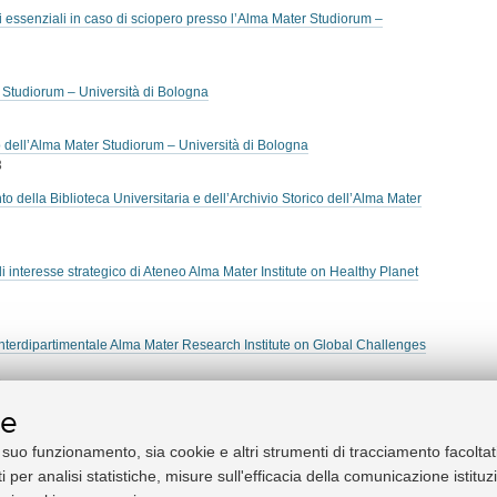
i essenziali in caso di sciopero presso l’Alma Mater Studiorum –
Studiorum – Università di Bologna
 dell’Alma Mater Studiorum – Università di Bologna
3
della Biblioteca Universitaria e dell’Archivio Storico dell’Alma Mater
interesse strategico di Ateneo Alma Mater Institute on Healthy Planet
nterdipartimentale Alma Mater Research Institute on Global Challenges
9
ie
dell'Alma Mater Studiorum - Università di Bologna nell'ambito del
l suo funzionamento, sia cookie e altri strumenti di tracciamento facoltat
i per analisi statistiche, misure sull'efficacia della comunicazione istitu
ico per la Ricerca dell'Alma Mater Studiorum Università di Bologna