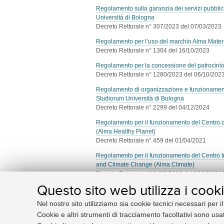
Regolamento sulla garanzia dei servizi pubblic
Università di Bologna
Decreto Rettorale n° 307/2023 del 07/03/2023
Regolamento per l’uso del marchio Alma Mater 
Decreto Rettorale n° 1304 del 16/10/2023
Regolamento per la concessione del patrocinio
Decreto Rettorale n° 1280/2023 del 06/10/202
Regolamento di organizzazione e funzionamento 
Studiorum Università di Bologna
Decreto Rettorale n° 2299 del 04/12/2024
Regolamento per il funzionamento del Centro di 
(Alma Healthy Planet)
Decreto Rettorale n° 459 del 01/04/2021
Regolamento per il funzionamento del Centro I
and Climate Change (Alma Climate)
Decreto Rettorale n° 2432/2019 del 19/12/201
Questo sito web utilizza i cook
Regolamento di ateneo degli studenti volontari 
Progetto Polo Universitario Penitenziario
Nel nostro sito utilizziamo sia cookie tecnici necessari per i
Decreto Rettorale n° 2143 del 15/12/2021
Cookie e altri strumenti di tracciamento facoltativi sono usat
Disciplina per il funzionamento del Comitato Et