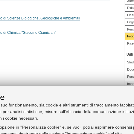
Ammi
Didat
Elezi
 di Scienze Biologiche, Geologiche e Ambientali
Orga
Pers
o di Chimica "Giacomo Ciamician"
Proc
Rice
Utili
Stud
Doc
Pers
Impre
Orga
ie
l suo funzionamento, sia cookie e altri strumenti di tracciamento facoltat
Avv
i per analisi statistiche, misure sull'efficacia della comunicazione istitu
sca
n i cookie necessari.
di u
uni
'opzione in "Personalizza cookie" e, se vuoi, potrai esprimere consensi pi
Bol
ei consensi rientrando nella sezione "Impostazione cookie" del sito.