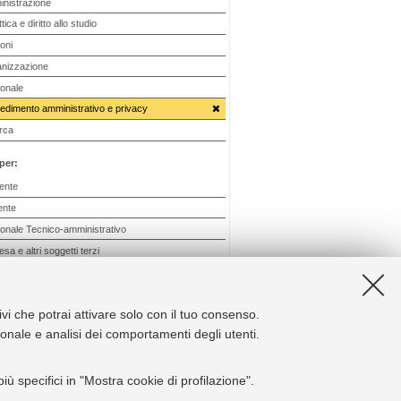
nistrazione
tica e diritto allo studio
oni
nizzazione
onale
edimento amministrativo e privacy
rca
 per:
ente
ente
onale Tecnico-amministrativo
sa e altri soggetti terzi
ni e strutture
ivi che potrai attivare solo con il tuo consenso.
ertenza:
Si ricorda che i testi consultabili e
zionale e analisi dei comportamenti degli utenti.
ricabili online su questo sito non hanno carattere
fficialità, in quanto il testo normativo ufficiale è
camente quello pubblicato a mezzo stampa sul
ù specifici in "Mostra cookie di profilazione".
lettino ufficiale, salvo che non sia diversamente