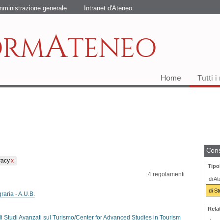
ministrazione generale
Intranet d'Ateneo
A
ORM
TENEO
Home
Tutti 
Cons
vacy
Tipo
4
regolamenti
di A
di St
aria - A.U.B.
Relat
 Studi Avanzati sul Turismo/Center for Advanced Studies in Tourism