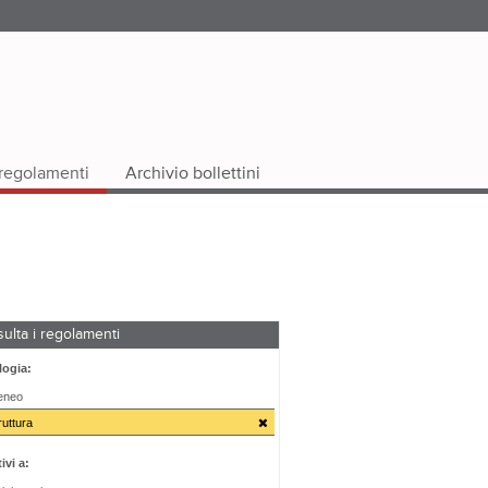
i regolamenti
Archivio bollettini
ulta i regolamenti
logia:
teneo
ruttura
ivi a: