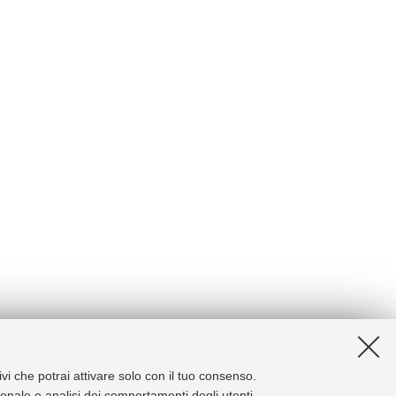
ivi che potrai attivare solo con il tuo consenso.
zionale e analisi dei comportamenti degli utenti.