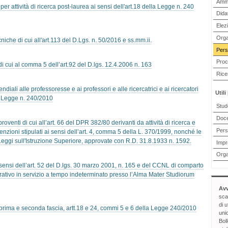
Ammi
per attività di ricerca post-laurea ai sensi dell'art.18 della Legge n. 240
Didat
Elezi
Orga
niche di cui all'art.113 del D.Lgs. n. 50/2016 e ss.mm.ii.
Pers
Proc
di cui al comma 5 dell’art.92 del D.lgs. 12.4.2006 n. 163
Rice
diali alle professoresse e ai professori e alle ricercatrici e ai ricercatori
Utili
la Legge n. 240/2010
Stud
Doc
oventi di cui all’art. 66 del DPR 382/80 derivanti da attività di ricerca e
Pers
nzioni stipulati ai sensi dell’art. 4, comma 5 della L. 370/1999, nonché le
lle Leggi sull'Istruzione Superiore, approvate con R.D. 31.8.1933 n. 1592.
Impre
Orga
sensi dell’art. 52 del D.lgs. 30 marzo 2001, n. 165 e del CCNL di comparto
rativo in servizio a tempo indeterminato presso l’Alma Mater Studiorum
Avv
sca
di u
prima e seconda fascia, artt.18 e 24, commi 5 e 6 della Legge 240/2010
uni
Bol