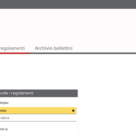
i regolamenti
Archivio bollettini
ulta i regolamenti
logia:
teneo
ruttura
ivi a: