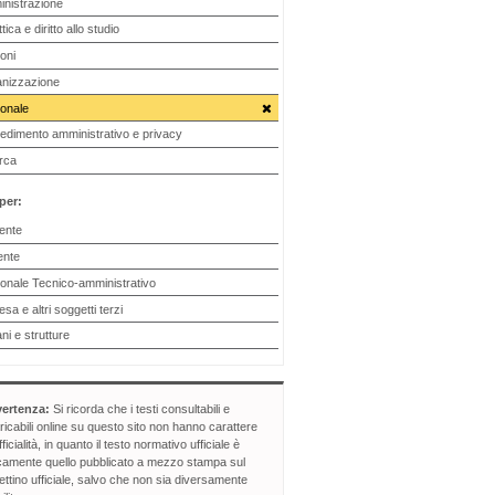
nistrazione
tica e diritto allo studio
oni
nizzazione
onale
edimento amministrativo e privacy
rca
 per:
ente
ente
onale Tecnico-amministrativo
sa e altri soggetti terzi
ni e strutture
ertenza:
Si ricorda che i testi consultabili e
ricabili online su questo sito non hanno carattere
fficialità, in quanto il testo normativo ufficiale è
camente quello pubblicato a mezzo stampa sul
lettino ufficiale, salvo che non sia diversamente