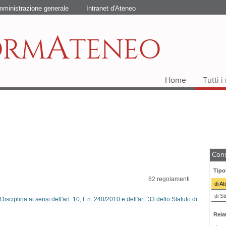
ministrazione generale
Intranet d'Ateneo
A
ORM
TENEO
Home
Tutti 
Cons
Tipo
82
regolamenti
di A
di St
iplina ai sensi dell'art. 10, l. n. 240/2010 e dell'art. 33 dello Statuto di
Relat