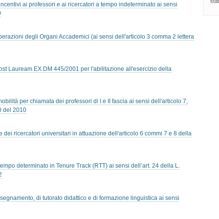
stab
ncentivi ai professori e ai ricercatori a tempo indeterminato ai sensi
0
berazioni degli Organi Accademici (ai sensi dell'articolo 3 comma 2 lettera
ost Lauream EX DM 445/2001 per l'abilitazione all'esercizio della
lità per chiamata dei professori di I e II fascia ai sensi dell'articolo 7,
40 del 2010
ei ricercatori universitari in attuazione dell'articolo 6 commi 7 e 8 della
tempo determinato in Tenure Track (RTT) ai sensi dell’art. 24 della L.
2
segnamento, di tutorato didattico e di formazione linguistica ai sensi