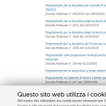
Regolamento per la disciplina dei contratti di ri
79/2022
Decreto Rettorale n° 493/2025 del 29/03/2025
Regolamento per la disciplina degli incarichi di 
Decreto Rettorale n° 1621 del 14/10/2025
Regolamento per la disciplina degli incarichi po
Decreto Rettorale n° 1620 del 14/10/2025
Regolamento per la disciplina del Fondo per la 
Decreto Rettorale n° 1605 del 11/10/2025
Regolamento sulle progressioni verticali previste d
nazionale
Decreto Rettorale n° 269 del 01/10/2001
Regolamento per le assunzioni a tempo determ
Regolamento sul rapporto di lavoro a tempo pa
Decreto Rettorale n° 247 del 23/08/1999
Regolamento per la disciplina dei ricercatori 
Questo sito web utilizza i cook
Decreto Rettorale n° 344 del 01/01/2012
Nel nostro sito utilizziamo sia cookie tecnici necessari per i
Regolamento per la disciplina dei professori e 
Decreto Rettorale n° 497 del 04/05/2016
Cookie e altri strumenti di tracciamento facoltativi sono usat