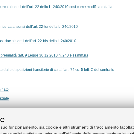
cerca ai sensi dell’art. 22 della L. 240/2010 così come modificato dalla L.
ricerca ai sensi dell’art. 22-ter della L. 240/2010
st-doc ai sensi dell'art. 22-bis della L.240/2010
premialità (art. 9 Legge 30.12.2010 n. 240 e ss.mm.ii.)
alle disposizioni transitorie di cui all’art. 74 co. 5 lett. C del contratto
inato
rziale
a tempo determinato
ie
l suo funzionamento, sia cookie e altri strumenti di tracciamento facoltat
delle professoresse straordinari a tempo determinato
i per analisi statistiche, misure sull'efficacia della comunicazione istitu