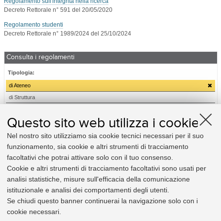
Regolamento sull'integrità nella ricerca
Decreto Rettorale n° 591 del 20/05/2020
Regolamento studenti
Decreto Rettorale n° 1989/2024 del 25/10/2024
Consulta i regolamenti
Tipologia:
di Ateneo
di Struttura
Relativi a:
Questo sito web utilizza i cookie
Amministrazione
Nel nostro sito utilizziamo sia cookie tecnici necessari per il suo
Didattica e diritto allo studio
funzionamento, sia cookie e altri strumenti di tracciamento
Elezioni
facoltativi che potrai attivare solo con il tuo consenso.
Organizzazione
Cookie e altri strumenti di tracciamento facoltativi sono usati per
Personale
analisi statistiche, misure sull'efficacia della comunicazione
Procedimento amministrativo e privacy
istituzionale e analisi dei comportamenti degli utenti.
Ricerca
Se chiudi questo banner continuerai la navigazione solo con i
cookie necessari.
Utili per: