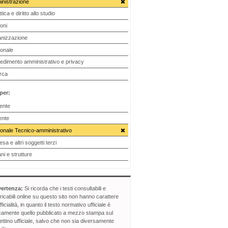
nistrazione
tica e diritto allo studio
oni
nizzazione
onale
edimento amministrativo e privacy
rca
 per:
ente
ente
onale Tecnico-amministrativo
sa e altri soggetti terzi
ni e strutture
ertenza:
Si ricorda che i testi consultabili e
ricabili online su questo sito non hanno carattere
fficialità, in quanto il testo normativo ufficiale è
camente quello pubblicato a mezzo stampa sul
lettino ufficiale, salvo che non sia diversamente