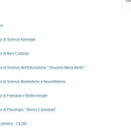
stab
eo
7
o di Scienze Aziendali
 di Beni Culturali
 di Scienze dell'Educazione " Giovanni Maria Bertin "
to di Scienze Biomediche e NeuroMotorie
o di Farmacia e Biotecnologie
 di Psicologia " Renzo Canestrari"
 chimica - CILDIC