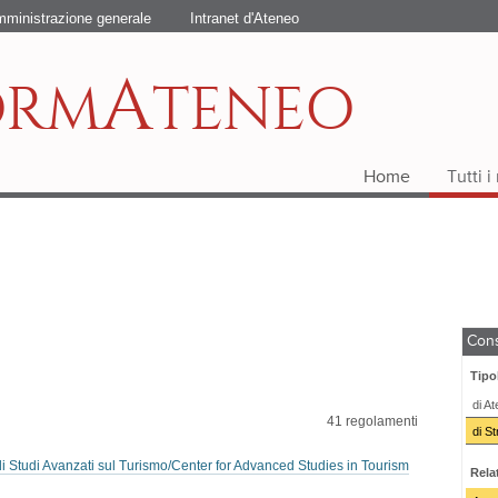
ministrazione generale
Intranet d'Ateneo
A
ORM
TENEO
Home
Tutti 
Cons
Tipo
di A
41
regolamenti
di St
 Studi Avanzati sul Turismo/Center for Advanced Studies in Tourism
Relat