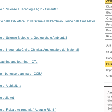
Ammi
Didat
 di Scienze e Tecnologie Agro - Alimentari
Elezi
Orga
della Biblioteca Universitaria e dell’Archivio Storico dell’Alma Mater
Pers
Proc
Rice
 di Scienze Biologiche, Geologiche e Ambientali
Utili
di Ingegneria Civile, Chimica, Ambientale e dei Materiali
Stud
Doc
teaching and learning – CTL
Pers
Impre
r il benessere animale - COBA
Orga
 di Architettura
Avv
sca
 delle Arti
di u
uni
Bol
di Fisica e Astronomia " Augusto Righi "