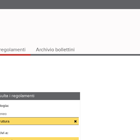
i regolamenti
Archivio bollettini
ulta i regolamenti
logia:
teneo
ruttura
ivi a: