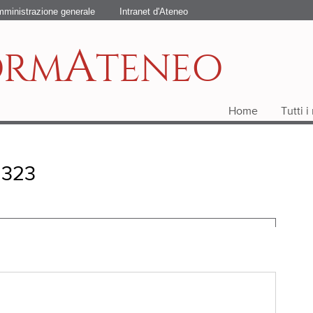
ministrazione generale
Intranet d'Ateneo
A
ORM
TENEO
Home
Tutti 
° 323